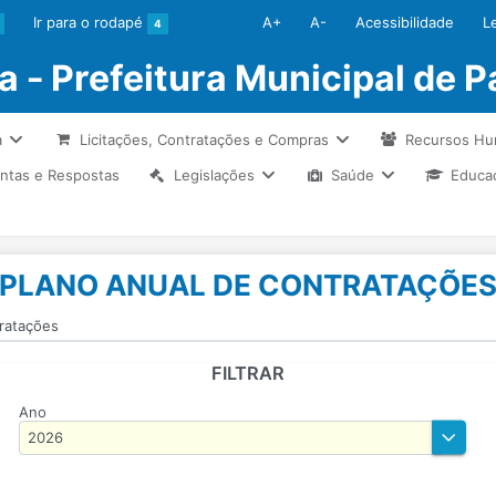
Ir para o rodapé
A+
A-
Acessibilidade
L
4
 - Prefeitura Municipal de P
a
Licitações, Contratações e Compras
Recursos H
ntas e Respostas
Legislações
Saúde
Educa
PLANO ANUAL DE CONTRATAÇÕE
ratações
FILTRAR
Ano