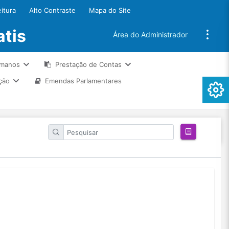
eitura
Alto Contraste
Mapa do Site
atis
Área do Administrador
umanos
Prestação de Contas
ção
Emendas Parlamentares
S