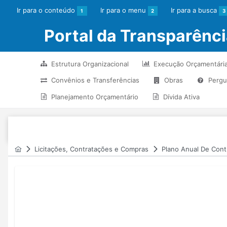
Ir para o conteúdo
Ir para o menu
Ir para a busca
1
2
3
Portal da Transparência
Estrutura Organizacional
Execução Orçamentári
Convênios e Transferências
Obras
Pergu
Planejamento Orçamentário
Dívida Ativa
Licitações, Contratações e Compras
Plano Anual De Cont